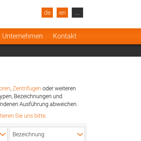
de
en
...
blic
Turkey
Netherlands
Unternehmen
Kontakt
Finland
oren
,
Zentrifugen
oder weiteren
Typen, Bezeichnungen und
rhandenen Ausführung abweichen.
ieren Sie uns bitte
.