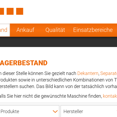
Spain
Czech Repu
ugal
Poland
Norway
and
Ankauf
Qualität
Einsatzbereiche
nesia
India
Greece
a
LAGERBESTAND
n dieser Stelle können Sie gezielt nach
Dekantern
,
Separat
rodukten sowie in unterschiedlichen Kombinationen von 
erstellern suchen. Das Bild kann von der tatsächlich vo
alls Sie hier nicht die gewünschte Maschine finden,
kontakt