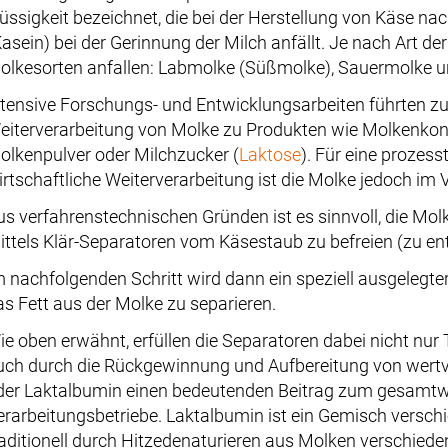
lüssigkeit bezeichnet, die bei der Herstellung von Käse n
Kasein) bei der Gerinnung der Milch anfällt. Je nach Art 
olkesorten anfallen: Labmolke (Süßmolke), Sauermolke u
ntensive Forschungs- und Entwicklungsarbeiten führten zu 
eiterverarbeitung von Molke zu Produkten wie Molkenkon
olkenpulver oder Milchzucker (
Laktose
). Für eine prozes
irtschaftliche Weiterverarbeitung ist die Molke jedoch im 
us verfahrenstechnischen Gründen ist es sinnvoll, die Mo
ittels Klär-Separatoren vom Käsestaub zu befreien (zu en
m nachfolgenden Schritt wird dann ein speziell ausgelegte
as Fett aus der Molke zu separieren.
ie oben erwähnt, erfüllen die Separatoren dabei nicht nur
uch durch die Rückgewinnung und Aufbereitung von wertvo
der Laktalbumin einen bedeutenden Beitrag zum gesamtwi
erarbeitungsbetriebe. Laktalbumin ist ein Gemisch versch
raditionell durch Hitzedenaturieren aus Molken verschied