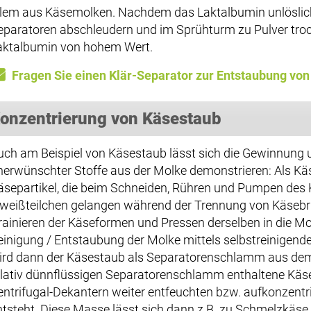
llem aus Käsemolken. Nachdem das Laktalbumin unlöslich 
eparatoren abschleudern und im Sprühturm zu Pulver troc
aktalbumin von hohem Wert.
Fragen Sie einen Klär-Separator zur Entstaubung von
onzentrierung von Käsestaub
uch am Beispiel von Käsestaub lässt sich die Gewinnung 
nerwünschter Stoffe aus der Molke demonstrieren: Als Kä
äsepartikel, die beim Schneiden, Rühren und Pumpen des 
iweißteilchen gelangen während der Trennung von Käseb
rainieren der Käseformen und Pressen derselben in die Mol
einigung / Entstaubung der Molke mittels selbstreinigend
ird dann der Käsestaub als Separatorenschlamm aus dem
elativ dünnflüssigen Separatorenschlamm enthaltene Käse
entrifugal-Dekantern weiter entfeuchten bzw. aufkonzentri
ntsteht. Diese Masse lässt sich dann z.B. zu Schmelzkäse 