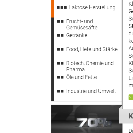
K
Laktose Herstellung
G
S
Frucht- und
S
Gemüsesäfte
d
Getränke
ko
A
Food, Hefe und Stärke
S
Biotech, Chemie und
K
Pharma
S
Öle und Fette
E
m
Industrie und Umwelt
K
D