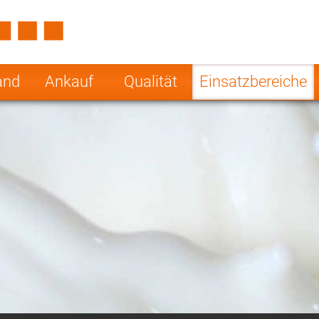
Spain
Czech Repu
ugal
Poland
Norway
and
Ankauf
Qualität
Einsatzbereiche
nesia
India
Greece
a