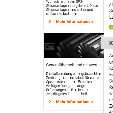
Wunsch mit neuen SPS-
a
Steueranlagen ausgeliefert. Diese
Steueranlagen sind sicher und
S
einfach zu bedienen.
L
Mehr Informationen
K
A
u
Generalüberholt und neuwertig
K
Die Aufbereitung einer gebrauchten
E
Zentrifuge ist eine Arbeit für echte
D
Spezialisten. Unsere Experten
verfügen über jahrelange
R
Erfahrungen im Bereich der
w
zentrifugalen Trenntechnik.
r
Mehr Informationen
Z
e