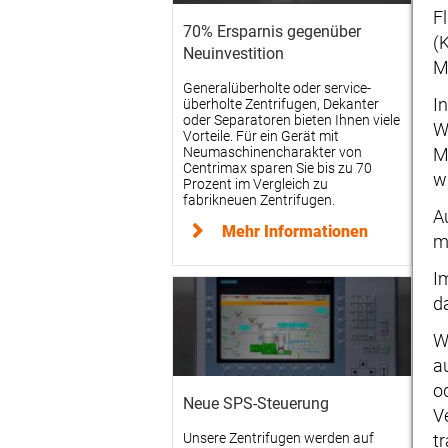
F
70% Ersparnis gegenüber
(
Neuinvestition
M
Generalüberholte oder service-
I
überholte Zentrifugen, Dekanter
oder Separatoren bieten Ihnen viele
W
Vorteile. Für ein Gerät mit
M
Neumaschinencharakter von
Centrimax sparen Sie bis zu 70
w
Prozent im Vergleich zu
fabrikneuen Zentrifugen.
A
Mehr Informationen
m
I
d
W
a
o
Neue SPS-Steuerung
V
t
Unsere Zentrifugen werden auf