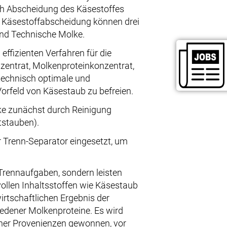
ach Abscheidung des Käsestoffes
der Käsestoffabscheidung können drei
nd Technische Molke.
effizienten Verfahren für die
zentrat, Molkenproteinkonzentrat,
stechnisch optimale und
Vorfeld von Käsestaub zu befreien.
lke zunächst durch Reinigung
tstauben).
r Trenn-Separator eingesetzt, um
 Trennaufgaben, sondern leisten
llen Inhaltsstoffen wie Käsestaub
rtschaftlichen Ergebnis der
iedener Molkenproteine. Es wird
ener Provenienzen gewonnen, vor