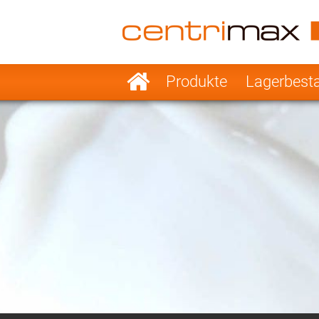
France
Italy
Sweden
Port
Navigation
Produkte
Lagerbest
überspringen
Japan
Indo
Denmark
Chin