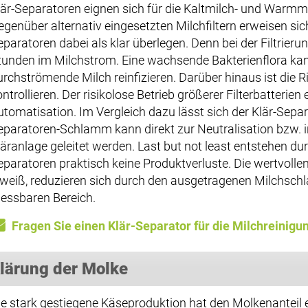
lär-Separatoren eignen sich für die Kaltmilch- und Warmm
egenüber alternativ eingesetzten Milchfiltern erweisen sic
eparatoren dabei als klar überlegen. Denn bei der Filtrieru
tunden im Milchstrom. Eine wachsende Bakterienflora kann
urchströmende Milch reinfizieren. Darüber hinaus ist die R
ntrollieren. Der risikolose Betrieb größerer Filterbatterie
utomatisation. Im Vergleich dazu lässt sich der Klär-Separa
eparatoren-Schlamm kann direkt zur Neutralisation bzw. 
läranlage geleitet werden. Last but not least entstehen du
eparatoren praktisch keine Produktverluste. Die wertvollen 
iweiß, reduzieren sich durch den ausgetragenen Milchsc
essbaren Bereich.
Fragen Sie einen Klär-Separator für die Milchreinigu
lärung der Molke
ie stark gestiegene Käseproduktion hat den Molkenanteil e