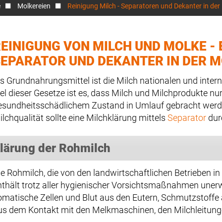
e
Molkereien
Reinigung Milch - Separatoren und Dekanter in der
EINIGUNG VON MILCH UND MOLKE - 
EPARATOR UND DEKANTER IN DER M
ls Grundnahrungsmittel ist die Milch nationalen und inter
iel dieser Gesetze ist es, dass Milch und Milchprodukte nu
esundheitsschädlichem Zustand in Umlauf gebracht werd
ilchqualität sollte eine Milchklärung mittels
Separator
dur
lärung der Rohmilch
ie Rohmilch, die von den landwirtschaftlichen Betrieben in
nthält trotz aller hygienischer Vorsichtsmaßnahmen une
omatische Zellen und Blut aus den Eutern, Schmutzstoffe 
us dem Kontakt mit den Melkmaschinen, den Milchleitung