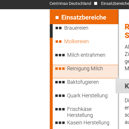
Centrimax Deutschland
Einsatzbereich
Navigation
überspringen
Einsatzbereiche
R
Brauereien
S
Molkereien
A
Z
Milch entrahmen
g
Reinigung Milch
M
Baktofugieren
K
Quark Herstellung
D
e
Frischkäse
s
Herstellung
a
Kasein Herstellung