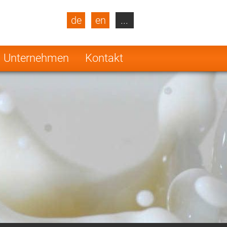
de
en
...
blic
Turkey
Netherlands
Unternehmen
Kontakt
Finland