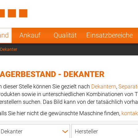
Spain
Czech Repu
ugal
Poland
Norway
and
Ankauf
Qualität
Einsatzbereiche
nesia
India
Greece
 Dekanter
a
LAGERBESTAND - DEKANTER
n dieser Stelle können Sie gezielt nach
Dekantern
,
Separat
rodukten sowie in unterschiedlichen Kombinationen von 
erstellern suchen. Das Bild kann von der tatsächlich vo
alls Sie hier nicht die gewünschte Maschine finden,
kontakt