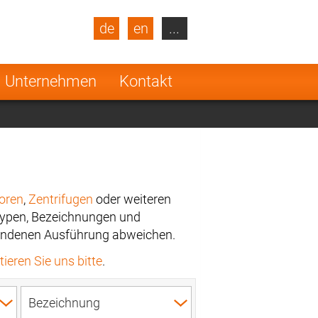
de
en
...
blic
Turkey
Netherlands
Unternehmen
Kontakt
Finland
oren
,
Zentrifugen
oder weiteren
Typen, Bezeichnungen und
rhandenen Ausführung abweichen.
ieren Sie uns bitte
.