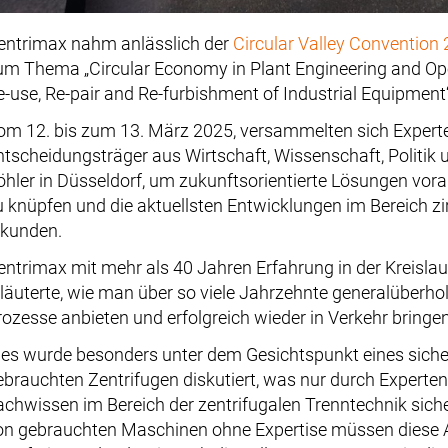
entrimax nahm anlässlich der
Circular Valley Convention
um Thema „Circular Economy in Plant Engineering and Op
e-use, Re-pair and Re-furbishment of Industrial Equipment“ 
om 12. bis zum 13. März 2025, versammelten sich Expert
ntscheidungsträger aus Wirtschaft, Wissenschaft, Politik 
öhler in Düsseldorf, um zukunftsorientierte Lösungen vor
u knüpfen und die aktuellsten Entwicklungen im Bereich z
rkunden.
entrimax mit mehr als 40 Jahren Erfahrung in der Kreislauf
rläuterte, wie man über so viele Jahrzehnte generalüberho
rozesse anbieten und erfolgreich wieder in Verkehr bringe
ies wurde besonders unter dem Gesichtspunkt eines siche
ebrauchten Zentrifugen diskutiert, was nur durch Experte
achwissen im Bereich der zentrifugalen Trenntechnik siche
on gebrauchten Maschinen ohne Expertise müssen diese A