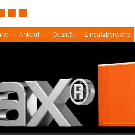
Spain
Czech Repu
ugal
Poland
Norway
and
Ankauf
Qualität
Einsatzbereiche
nesia
India
Greece
a