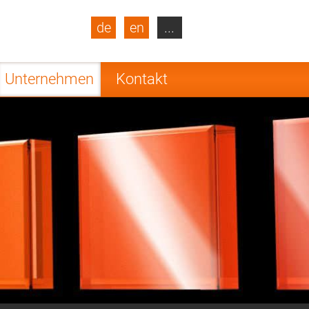
de
en
...
blic
Turkey
Netherlands
Unternehmen
Kontakt
Finland