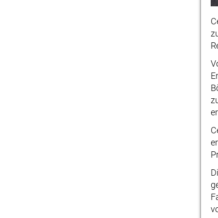
C
z
R
V
E
B
z
e
C
e
P
D
g
F
v