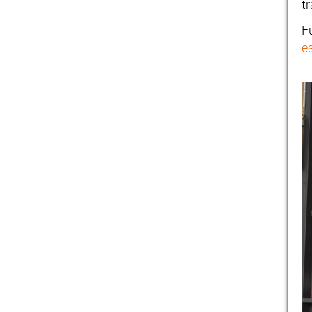
t
F
e