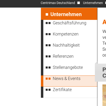
Centrimax Deutschland
Unternehmen
Navigation
überspringen
Unternehmen
Geschäftsführung
W
Kompetenzen
v
T
Nachhaltigkeit
S
o
Referenzen
Stellenangebote
P
C
News & Events
Zertifikate