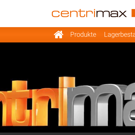
France
Italy
Sweden
Port
Navigation
Produkte
Lagerbest
überspringen
Japan
Indo
Denmark
Chin