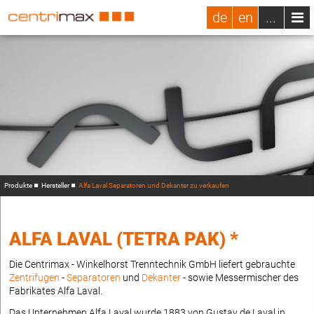
de
en
...
Produkte
Hersteller
Alfa Laval Separatoren und Dekanter zu verkaufen
ALFA LAVAL (TETRA PAK) *
Die Centrimax - Winkelhorst Trenntechnik GmbH liefert gebrauchte
Zentrifugen
-
Separatoren
und
Dekanter
- sowie Messermischer des
Fabrikates Alfa Laval.
Das Unternehmen Alfa Laval wurde 1883 von Gustav de Laval in