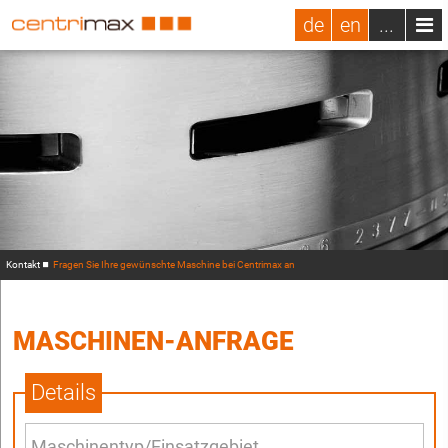
de
en
...
Kontakt
Fragen Sie Ihre gewünschte Maschine bei Centrimax an
MASCHINEN-ANFRAGE
Details