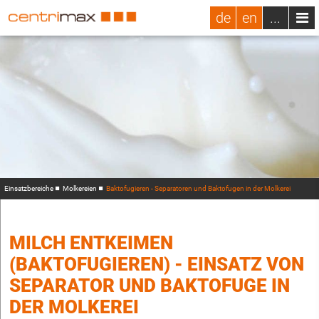
de
en
...
Einsatzbereiche
Molkereien
Baktofugieren - Separatoren und Baktofugen in der Molkerei
MILCH ENTKEIMEN
(BAKTOFUGIEREN) - EINSATZ VON
SEPARATOR UND BAKTOFUGE IN
DER MOLKEREI