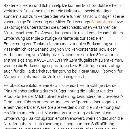
Bakterien, Hefen und Schimmelpilze können Milchprodukte erheblich
verkeimen. Das kann nicht nur die Haltbarkeit beeinträchtigen,
sondern auch zum Verderb der Ware führen. Umso wichtiger ist eine
zuverlässige Entkeimung der Milch. Entkeimungs-
Separatoren
(bzw.
Baktofugen) unterstützen die unterschiedlichsten Verfahren der
Molkereibetriebe. Die Anwendungspalette reicht von der einstufigen
Entkeimung über die 2-stufige Variante bis zur speziellen
Entkeimung von Trinkmilch und einer variablen Entkeimung von
Käsereimilch, der Behandlung von Molkenkonzentrat, sowie der
Vorbehandlung von Milchpulver. Nachdem es in den 80er Jahren
erstmals gelang, KÄSEREIMILCH mit Zentrifugalkraft zu entkeimen,
werden die Entkeimungsseparatoren bzw. Baktofugen heutzutage
auch für die Haltbarkeitsverlängerung bei TRINKMILCH (sowohl für
Magermilch als auch für Vollmilch) eingesetzt.
Aerobe Sporenbildner wie Bacillus cereus beeinträchtigen bei der
Trinkmilchherstellung durch Süßgerinnung die Haltbarkeit des
Produkts. Bei der Milchpulverherstellung, besonders bei „Low-Heat“-
Produkten, führen anaerobe und aerobe Sporenbildner sogar zu
einem Verderb der Ware. Sie alle werden durch die Entkeimung auf
ein Minimum reduziert. Vor einer Verarbeitung zu Käse ist die
Entkeimung / Baktofugation empfehlenswert, weil sich dadurch die
Nitratzugabe zur Unterbindung der sogenannten Spätblähung