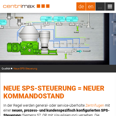
de
en
...
Qualität
Neue SPS-Steuerung
NEUE SPS-STEUERUNG = NEUER
KOMMANDOSTAND
In der Regel werden general- oder service-überholte
Zentrifugen
mit
einer
neuen, prozess- und kundenspezifisch konfigurierten SPS-
Steuerung
(Siemens S7, OP mit Visualisierung) versehen. Die