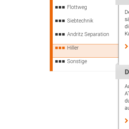
Flottweg
D
s
Siebtechnik
d
K
Andritz Separation
Hiller
Sonstige
D
A
A
d
a