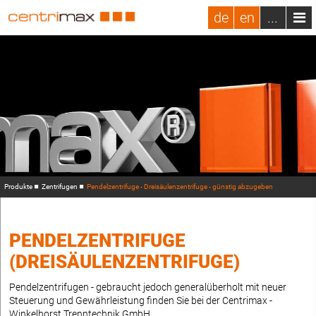
de
en
...
Produkte
Zentrifugen
Pendelzentrifuge - Dreisäulenzentrifuge - günstig abzugeben
PENDELZENTRIFUGE
(DREISÄULENZENTRIFUGE)
Pendelzentrifugen - gebraucht jedoch generalüberholt mit neuer
Steuerung und Gewährleistung finden Sie bei der Centrimax -
Winkelhorst Trenntechnik GmbH.