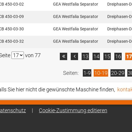
CB 450-03-02
GEA Westfalia Separator
Dreiphasen-D
CB 450-03-09
GEA Westfalia Separator
Dreiphasen-D
CB 450-03-30
GEA Westfalia Separator
Dreiphasen-D
CB 450-03-32
GEA Westfalia Separator
Dreiphasen-D
Seite
von 77
13
14
15
16
17


Seiten:
1-9
10-19
20-29
3
alls Sie hier nicht die gewünschte Maschine finden,
kontak
atenschutz
|
Cookie-Zustimmung editieren