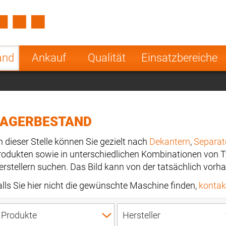
Spain
Czech Repu
ugal
Poland
Norway
and
Ankauf
Qualität
Einsatzbereiche
nesia
India
Greece
a
LAGERBESTAND
n dieser Stelle können Sie gezielt nach
Dekantern
,
Separat
rodukten sowie in unterschiedlichen Kombinationen von 
erstellern suchen. Das Bild kann von der tatsächlich vo
alls Sie hier nicht die gewünschte Maschine finden,
kontakt