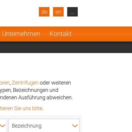
de
en
...
blic
Turkey
Netherlands
Unternehmen
Kontakt
Finland
oren
,
Zentrifugen
oder weiteren
Typen, Bezeichnungen und
rhandenen Ausführung abweichen.
ieren Sie uns bitte
.