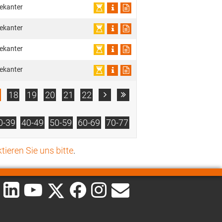
ekanter
ekanter
ekanter
ekanter
18
19
20
21
22


0-39
40-49
50-59
60-69
70-77
tieren Sie uns bitte
.