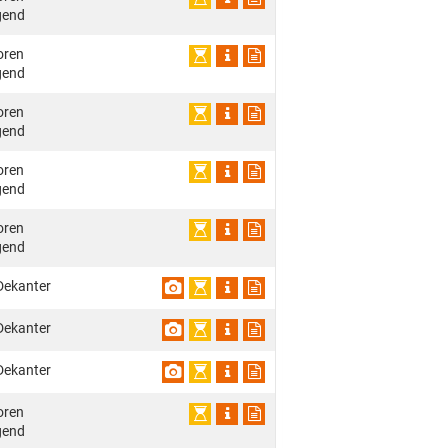
gend
oren
gend
oren
gend
oren
gend
oren
gend
Dekanter
Dekanter
Dekanter
oren
gend