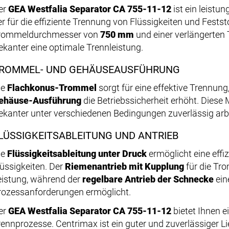
er
GEA Westfalia Separator CA 755-11-12
ist ein leistu
er für die effiziente Trennung von Flüssigkeiten und Feststo
rommeldurchmesser von
750 mm
und einer verlängerten 
ekanter eine optimale Trennleistung.
ROMMEL- UND GEHÄUSEAUSFÜHRUNG
ie
Flachkonus-Trommel
sorgt für eine effektive Trennun
ehäuse-Ausführung
die Betriebssicherheit erhöht. Diese
ekanter unter verschiedenen Bedingungen zuverlässig arbe
LÜSSIGKEITSABLEITUNG UND ANTRIEB
ie
Flüssigkeitsableitung unter Druck
ermöglicht eine effi
lüssigkeiten. Der
Riemenantrieb mit Kupplung
für die Tro
eistung, während der
regelbare Antrieb der Schnecke
ein
rozessanforderungen ermöglicht.
er
GEA Westfalia Separator CA 755-11-12
bietet Ihnen e
rennprozesse. Centrimax ist ein guter und zuverlässiger Li