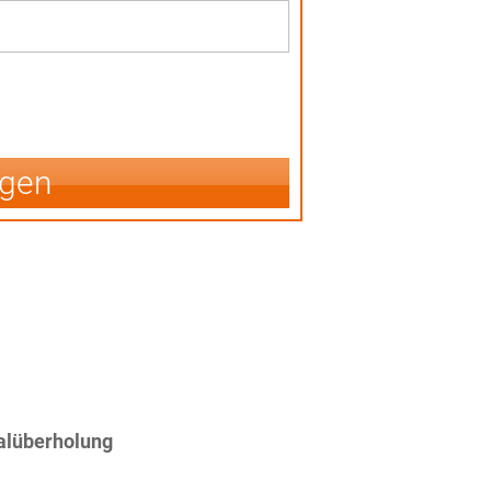
igen
alüberholung