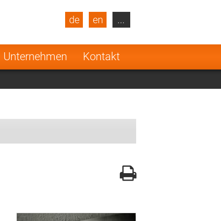
de
en
...
blic
Turkey
Netherlands
Unternehmen
Kontakt
Finland