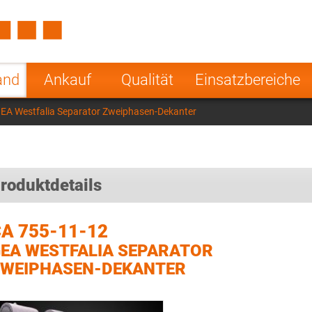
Spain
Czech Repu
ugal
Poland
Norway
and
Ankauf
Qualität
Einsatzbereiche
nesia
India
Greece
EA Westfalia Separator Zweiphasen-Dekanter
a
roduktdetails
A 755-11-12
EA WESTFALIA SEPARATOR
WEIPHASEN-DEKANTER