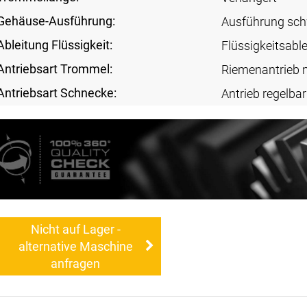
Gehäuse-Ausführung:
Ausführung sc
Ableitung Flüssigkeit:
Flüssigkeitsabl
Antriebsart Trommel:
Riemenantrieb 
Antriebsart Schnecke:
Antrieb regelbar
Nicht auf Lager -
alternative Maschine
anfragen