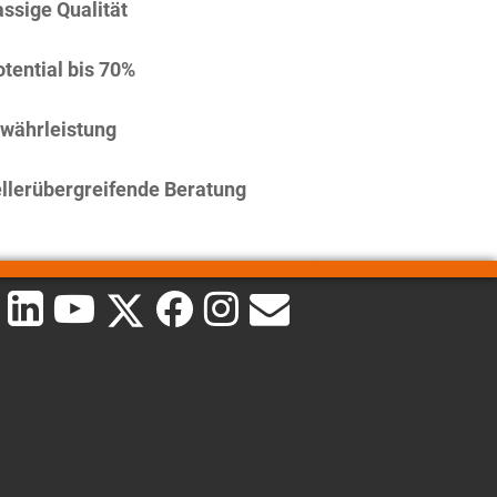
assige Qualität
tential bis 70%
währleistung
llerübergreifende Beratung