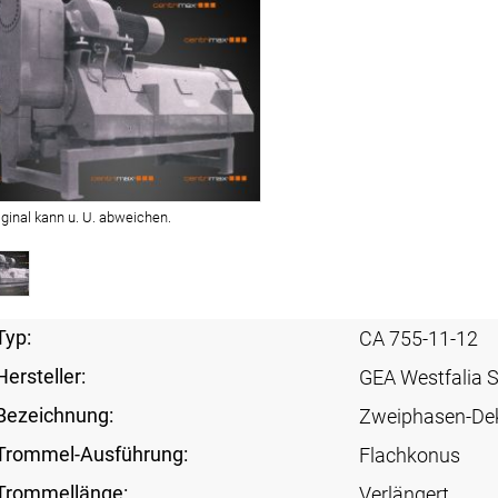
iginal kann u. U. abweichen.
Typ:
CA 755-11-12
Hersteller:
GEA Westfalia 
Bezeichnung:
Zweiphasen-De
Trommel-Ausführung:
Flachkonus
Trommellänge:
Verlängert