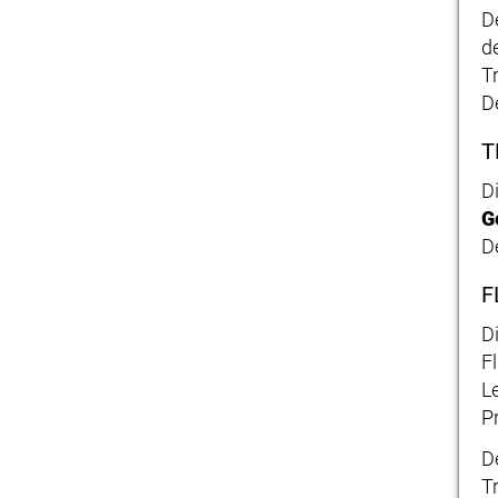
D
d
T
D
T
D
G
D
F
D
F
L
P
D
T