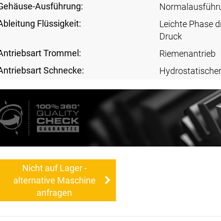
Gehäuse-Ausführung:
Normalausführ
Ableitung Flüssigkeit:
Leichte Phase d
Druck
Antriebsart Trommel:
Riemenantrieb
Antriebsart Schnecke:
Hydrostatischer
Nicht auf Lager -
alternative Maschine
anfragen