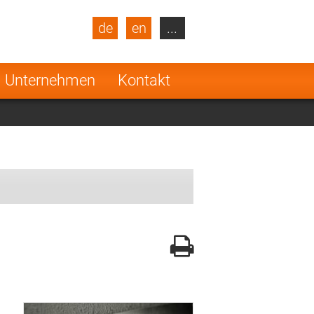
de
en
...
blic
Turkey
Netherlands
Unternehmen
Kontakt
Finland