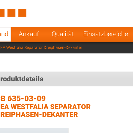
Spain
Czech Repu
ugal
Poland
Norway
and
Ankauf
Qualität
Einsatzbereiche
nesia
India
Greece
EA Westfalia Separator Dreiphasen-Dekanter
a
roduktdetails
B 635-03-09
EA WESTFALIA SEPARATOR
REIPHASEN-DEKANTER