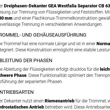
er
Dreiphasen-Dekanter GEA Westfalia Separator CB 6
ösung zur Trennung von Flüssigkeiten und Feststoffen. 
30 mm
und einer Flachkonus-Trommelkonstruktion gewährl
uverlässige Trennung in verschiedenen Anwendungen.
ROMMEL- UND GEHÄUSEAUSFÜHRUNG
ie Trommel hat eine normale Länge und ist in einer
Norma
ntegriert. Diese Konstruktion ermöglicht eine stabile Leis
BLEITUNG DER PHASEN
ie Ableitung der Flüssigkeiten erfolgt drucklos für die
leic
chwere Phase
. Diese Funktionalität optimiert den Trennpr
bführung der separierten Phasen.
NTRIEBSARTEN
er Dekanter nutzt einen
Riemenantrieb
für die Trommel, 
ydrostatischen Antrieb
betrieben wird. Diese Antriebsarte