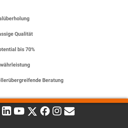
alüberholung
assige Qualität
tential bis 70%
währleistung
llerübergreifende Beratung