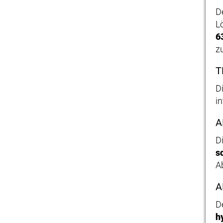
D
L
6
z
T
D
i
A
D
s
A
A
D
h