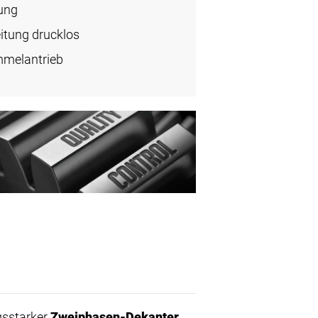
ung
eitung drucklos
mmelantrieb
ngsstarker
Zweiphasen-Dekanter
,