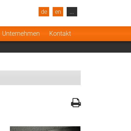
de
en
...
blic
Turkey
Netherlands
Unternehmen
Kontakt
Finland