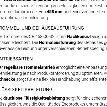
er für die effiziente Trennung von Flüssigkeiten und Feststo
rommeldurchmesser von
458 mm
und einer verlängerten
ine optimale Trennleistung.
ROMMEL- UND GEHÄUSEAUSFÜHRUNG
ie Trommel des CB 458-00-32 ist im
Flachkonus
-Design a
hasen erleichtert. Die
Normalausführung
des Gehäuses ge
uverlässige Leistung unter verschiedenen Betriebsbeding
NTRIEBSARTEN
er
regelbare Trommelantrieb
ermöglicht eine Anpassung 
rennleistung je nach Produktanforderung zu optimieren. 
chnecke
sorgt für eine flexible Handhabung und effiziente
LÜSSIGKEITSABLEITUNG
ie
drucklose Flüssigkeitsableitung
sorgt für eine schone
lüssigkeiten, was die Qualität des Endprodukts unterstützt