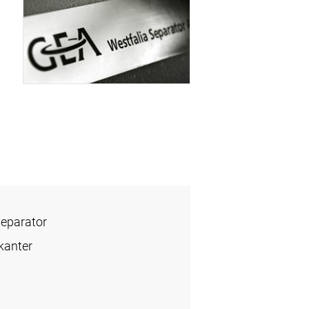
Separator
kanter