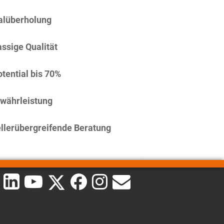
alüberholung
assige Qualität
tential bis 70%
währleistung
llerübergreifende Beratung