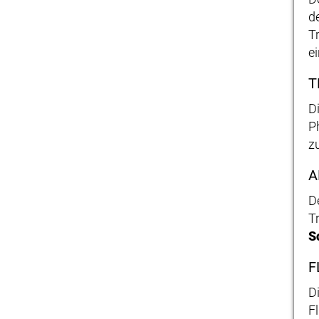
d
T
e
T
D
P
z
A
D
T
S
F
D
F