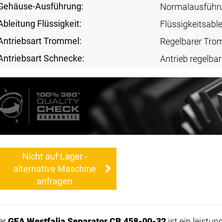
Gehäuse-Ausführung:
Normalausführ
Ableitung Flüssigkeit:
Flüssigkeitsabl
Antriebsart Trommel:
Regelbarer Tro
Antriebsart Schnecke:
Antrieb regelbar
Nicht auf Lager -
alternative Maschine
anfragen
er
GEA Westfalia Separator CB 458-00-32
ist ein leistu