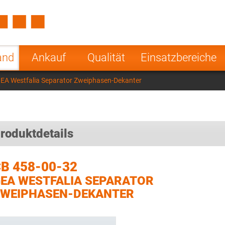
Spain
Czech Repu
ugal
Poland
Norway
and
Ankauf
Qualität
Einsatzbereiche
nesia
India
Greece
EA Westfalia Separator Zweiphasen-Dekanter
a
roduktdetails
B 458-00-32
EA WESTFALIA SEPARATOR
WEIPHASEN-DEKANTER