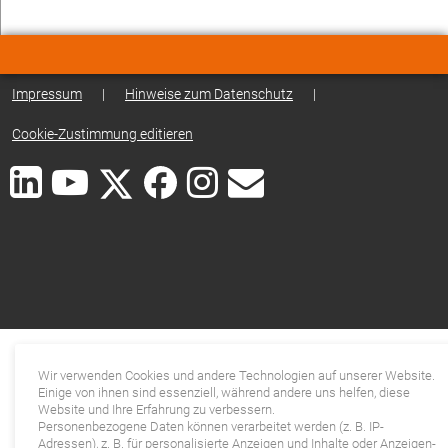
Impressum
|
Hinweise zum Datenschutz
|
Cookie-Zustimmung editieren
Wir verwenden Cookies und andere Technologien auf unserer Website.
Einige von ihnen sind essenziell, während andere uns helfen, diese
Website und Ihre Erfahrung zu verbessern.
Personenbezogene Daten können verarbeitet werden (z. B. IP-
Adressen), z. B. für personalisierte Anzeigen und Inhalte oder Anzeigen-