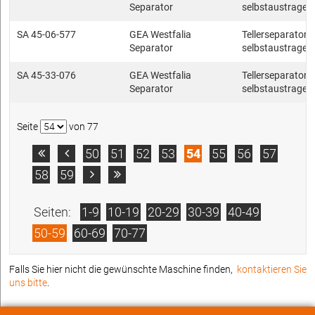
Separator
selbstaustragen
SA 45-06-577
GEA Westfalia
Tellerseparatore
Separator
selbstaustragen
SA 45-33-076
GEA Westfalia
Tellerseparatore
Separator
selbstaustragen
Seite
von 77
50
51
52
53
54
55
56
57


58
59


Seiten:
1-9
10-19
20-29
30-39
40-49
50-59
60-69
70-77
Falls Sie hier nicht die gewünschte Maschine finden,
kontaktieren Sie
uns bitte
.