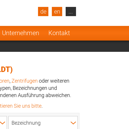
de
en
...
blic
Turkey
Netherlands
Unternehmen
Kontakt
Finland
DT)
oren
,
Zentrifugen
oder weiteren
Typen, Bezeichnungen und
rhandenen Ausführung abweichen.
ieren Sie uns bitte
.