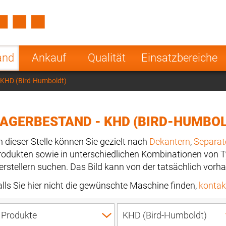
Spain
Czech Repu
ugal
Poland
Norway
and
Ankauf
Qualität
Einsatzbereiche
nesia
India
Greece
 KHD (Bird-Humboldt)
a
AGERBESTAND - KHD (BIRD-HUMBOL
n dieser Stelle können Sie gezielt nach
Dekantern
,
Separat
rodukten sowie in unterschiedlichen Kombinationen von 
erstellern suchen. Das Bild kann von der tatsächlich vo
alls Sie hier nicht die gewünschte Maschine finden,
kontakt