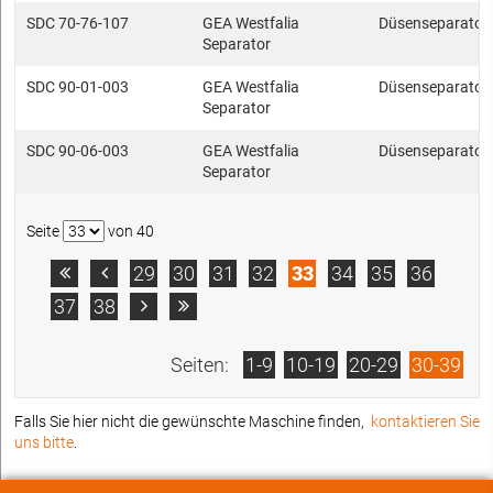
SDC 70-76-107
GEA Westfalia
Düsenseparator
Separator
SDC 90-01-003
GEA Westfalia
Düsenseparator
Separator
SDC 90-06-003
GEA Westfalia
Düsenseparator
Separator
Seite
von 40
29
30
31
32
33
34
35
36


37
38


Seiten:
1-9
10-19
20-29
30-39
Falls Sie hier nicht die gewünschte Maschine finden,
kontaktieren Sie
uns bitte
.