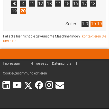
11
12
13
14
15
16
17
18


19
20
Seiten:
1-9
10-19
Falls Sie hier nicht die gewünschte Maschine finden,
kontaktieren Sie
uns bitte
.
Impressum
|
Hinweise zum Datenschutz
|
Cookie-Zustimmung editieren