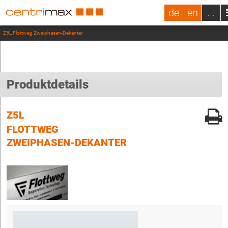
de
en
...
Z5L Flottweg Zweiphasen-Dekanter
Produktdetails
Z5L
FLOTTWEG
ZWEIPHASEN-DEKANTER