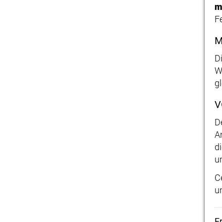
F
M
D
W
g
V
D
A
d
u
C
u
F