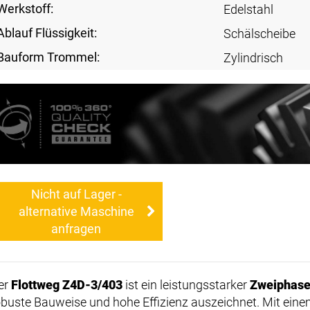
Werkstoff:
Edelstahl
Ablauf Flüssigkeit:
Schälscheibe
Bauform Trommel:
Zylindrisch
Nicht auf Lager -
alternative Maschine
anfragen
er
Flottweg Z4D-3/403
ist ein leistungsstarker
Zweiphase
obuste Bauweise und hohe Effizienz auszeichnet. Mit e