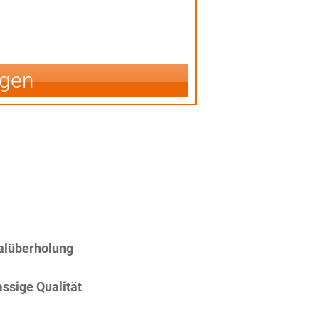
igen
alüberholung
assige Qualität