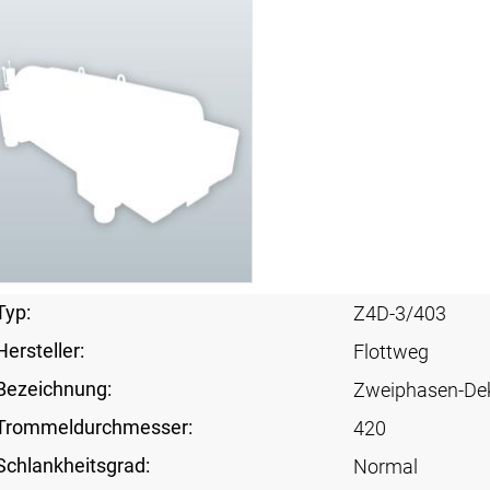
Typ:
Z4D-3/403
Hersteller:
Flottweg
Bezeichnung:
Zweiphasen-De
Trommeldurchmesser:
420
Schlankheitsgrad:
Normal