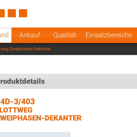
Spain
Czech Repu
ugal
Poland
Norway
and
Ankauf
Qualität
Einsatzbereiche
nesia
India
Greece
tweg Zweiphasen-Dekanter
a
roduktdetails
4D-3/403
FLOTTWEG
WEIPHASEN-DEKANTER