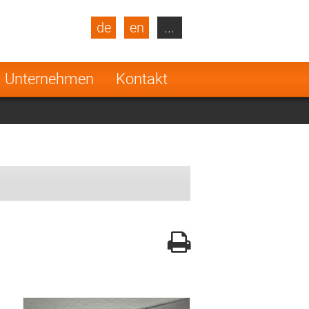
de
en
...
blic
Turkey
Netherlands
Unternehmen
Kontakt
Finland