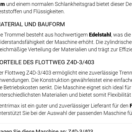
mm
und einem normalen Schlankheitsgrad bietet dieser De
eststoffen und Flüssigkeiten.
ATERIAL UND BAUFORM
ie Trommel besteht aus hochwertigem
Edelstahl
, was die
iderstandsfähigkeit der Maschine erhöht. Die zylindrische
leichmäßige Verteilung der Materialien und trägt zur Effiz
ORTEILE DES FLOTTWEG Z4D-3/403
er Flottweg Z4D-3/403 ermöglicht eine zuverlässige Tren
nwendungen. Die Konstruktion gewährleistet eine einfa
ie Betriebskosten senkt. Die Maschine eignet sich ideal für
nterschiedlichsten Materialien und bietet somit Flexibilitä
entrimax ist ein guter und zuverlässiger Lieferant für den
nterstützt Sie bei der Auswahl der passenden Maschine fü
ragen Sie diese Maschine an: Z4D-3/403