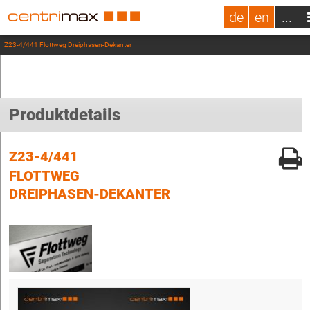
de
en
...
Z23-4/441 Flottweg Dreiphasen-Dekanter
Produktdetails
Z23-4/441
FLOTTWEG
DREIPHASEN-DEKANTER