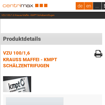
de
en
...
VZU 100/1,6 Krauss Maffei - KMPT Schälzentrifugen
Produktdetails
VZU 100/1,6
KRAUSS MAFFEI - KMPT
SCHÄLZENTRIFUGEN