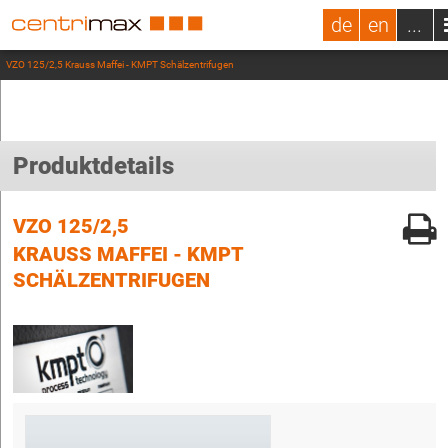
de
en
...
VZO 125/2,5 Krauss Maffei - KMPT Schälzentrifugen
Produktdetails
VZO 125/2,5
KRAUSS MAFFEI - KMPT
SCHÄLZENTRIFUGEN