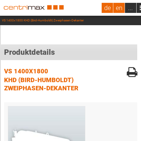
de
en
...
VS 1400x1800 KHD (Bird-Humboldt) Zweiphasen-Dekanter
Produktdetails
VS 1400X1800
KHD (BIRD-HUMBOLDT)
ZWEIPHASEN-DEKANTER