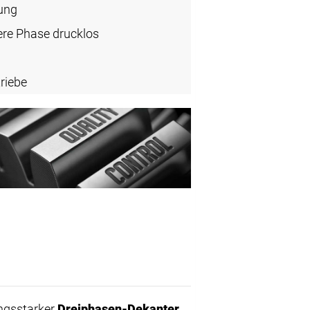
ung
ere Phase drucklos
riebe
ungsstarker
Dreiphasen-Dekanter
,