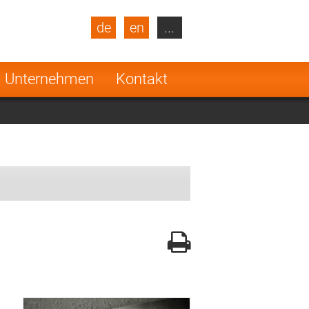
de
en
...
blic
Turkey
Netherlands
Unternehmen
Kontakt
Finland