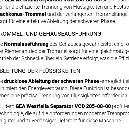
r für die effiziente Trennung von Flüssigkeiten und Feststo
lachkonus-Trommel
und der verlängerten Trommellänge 
orgt für eine effektive Ableitung der schweren Phase.
ROMMEL- UND GEHÄUSEAUSFÜHRUNG
ie
Normalausführung
des Gehäuses gewährleistet eine ro
er Riemenantrieb der Trommel sorgt für eine gleichmäßige
ntrieb der Schnecke über ein Getriebe erfolgt, was die Ef
BLEITUNG DER FLÜSSIGKEITEN
ie
drucklose Ableitung der schweren Phase
ermöglicht e
inimiert den Energieverbrauch. Diese Funktion ist besonde
enen eine präzise Trennung von Flüssigkeiten erforderlich i
it dem
GEA Westfalia Separator VCD 205-08-00
profitie
echnologie, die auf die Anforderungen moderner Trennproz
in guter und zuverlässiger Lieferant für diese Maschine.