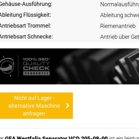
Gehäuse-Ausführung:
Normalausführ
Ableitung Flüssigkeit:
Ableitung schw
Antriebsart Trommel:
Riemenantrieb
Antriebsart Schnecke:
Antrieb über Get
Nicht auf Lager -
alternative Maschine
anfragen
er
GEA Westfalia Separator VCD 205-08-00
ist ein leist