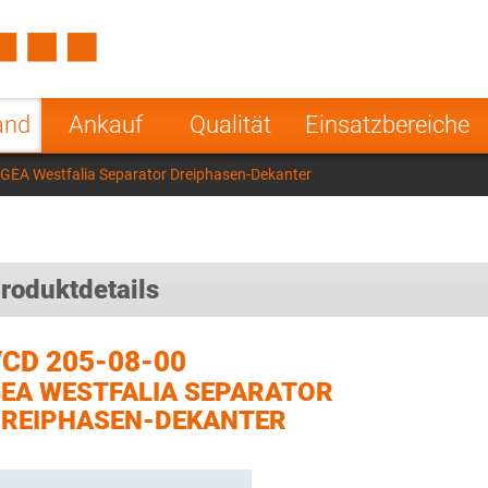
Spain
Czech Repu
ugal
Poland
Norway
and
Ankauf
Qualität
Einsatzbereiche
nesia
India
Greece
GEA Westfalia Separator Dreiphasen-Dekanter
a
roduktdetails
CD 205-08-00
EA WESTFALIA SEPARATOR
REIPHASEN-DEKANTER