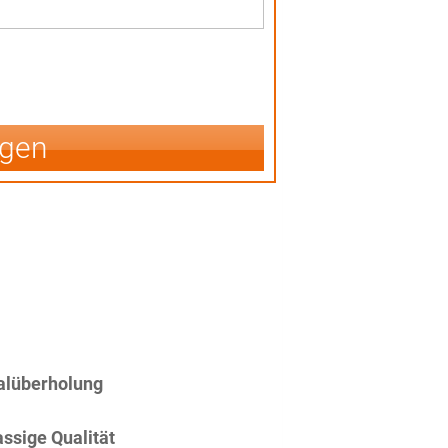
igen
alüberholung
assige Qualität