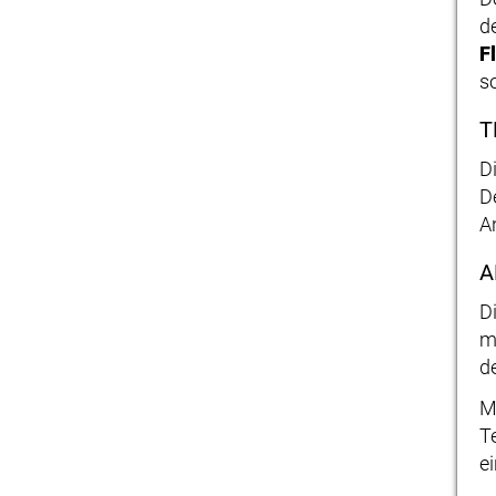
de
F
s
T
D
D
A
A
D
m
d
M
T
e