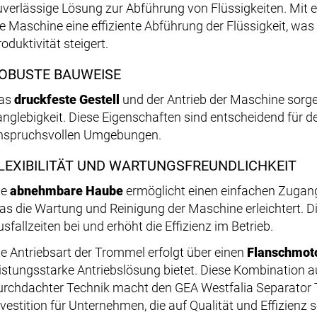
uverlässige Lösung zur Abführung von Flüssigkeiten. Mit
ie Maschine eine effiziente Abführung der Flüssigkeit, was
oduktivität steigert.
OBUSTE BAUWEISE
as
druckfeste Gestell
und der Antrieb der Maschine sorgen
anglebigkeit. Diese Eigenschaften sind entscheidend für de
nspruchsvollen Umgebungen.
LEXIBILITÄT UND WARTUNGSFREUNDLICHKEIT
ie
abnehmbare Haube
ermöglicht einen einfachen Zugan
as die Wartung und Reinigung der Maschine erleichtert. D
sfallzeiten bei und erhöht die Effizienz im Betrieb.
ie Antriebsart der Trommel erfolgt über einen
Flanschmot
eistungsstarke Antriebslösung bietet. Diese Kombination
urchdachter Technik macht den GEA Westfalia Separator 
nvestition für Unternehmen, die auf Qualität und Effizienz 