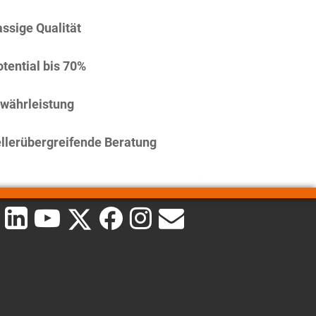
assige Qualität
tential bis 70%
währleistung
llerübergreifende Beratung