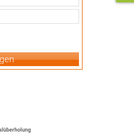
igen
alüberholung