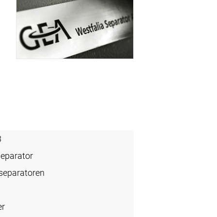
3
Separator
rseparatoren
er