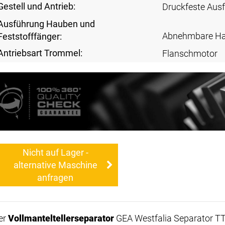
Gestell und Antrieb:
Druckfeste Aus
Ausführung Hauben und
Abnehmbare H
Feststofffänger:
Antriebsart Trommel:
Flanschmotor
Nicht auf Lager -
alternative Maschine
anfragen
er
Vollmanteltellerseparator
GEA Westfalia Separator TT