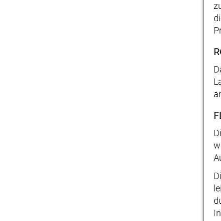
z
d
Pr
R
D
L
a
F
D
w
Au
D
l
d
I