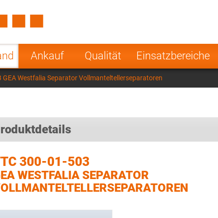
Spain
Czech Repu
ugal
Poland
Norway
and
Ankauf
Qualität
Einsatzbereiche
nesia
India
Greece
 GEA Westfalia Separator Vollmanteltellerseparatoren
a
roduktdetails
TC 300-01-503
EA WESTFALIA SEPARATOR
OLLMANTELTELLERSEPARATOREN