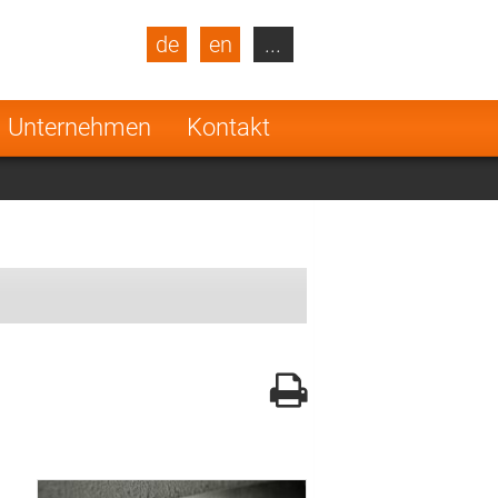
de
en
...
blic
Turkey
Netherlands
Unternehmen
Kontakt
Finland