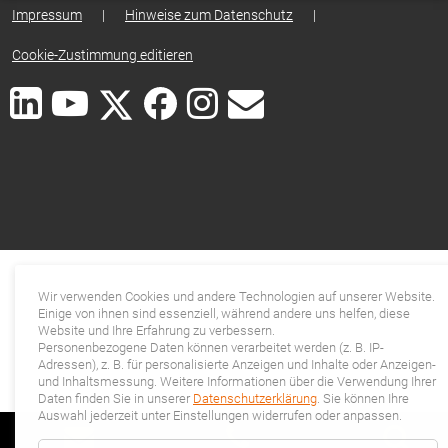
Impressum
|
Hinweise zum Datenschutz
|
Cookie-Zustimmung editieren
Wir verwenden Cookies und andere Technologien auf unserer Website.
Einige von ihnen sind essenziell, während andere uns helfen, diese
Website und Ihre Erfahrung zu verbessern.
Personenbezogene Daten können verarbeitet werden (z. B. IP-
Adressen), z. B. für personalisierte Anzeigen und Inhalte oder Anzeigen-
und Inhaltsmessung. Weitere Informationen über die Verwendung Ihrer
Daten finden Sie in unserer
Datenschutzerklärung
. Sie können Ihre
Auswahl jederzeit unter Einstellungen widerrufen oder anpassen.