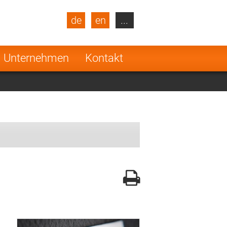
de
en
...
blic
Turkey
Netherlands
Unternehmen
Kontakt
Finland