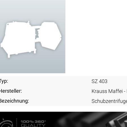
Typ:
SZ 403
Hersteller:
Krauss Maffei 
Bezeichnung:
Schubzentrifug