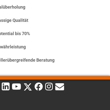
alüberholung
assige Qualität
tential bis 70%
währleistung
llerübergreifende Beratung