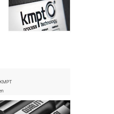
- KMPT
en