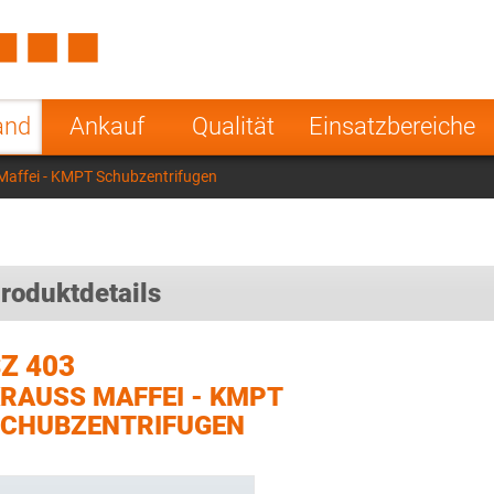
Spain
Czech Repu
ugal
Poland
Norway
and
Ankauf
Qualität
Einsatzbereiche
nesia
India
Greece
Maffei - KMPT Schubzentrifugen
a
roduktdetails
Z 403
RAUSS MAFFEI - KMPT
CHUBZENTRIFUGEN