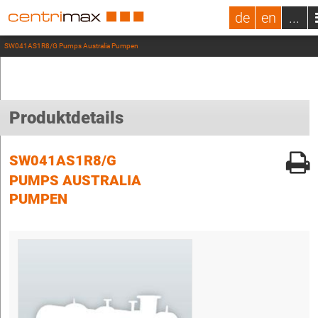
de
en
...
SW041AS1R8/G Pumps Australia Pumpen
Produktdetails
SW041AS1R8/G
PUMPS AUSTRALIA
PUMPEN