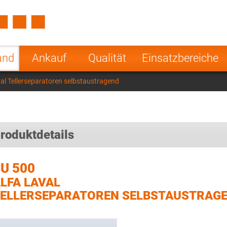
Spain
Czech Repu
ugal
Poland
Norway
and
Ankauf
Qualität
Einsatzbereiche
nesia
India
Greece
al Tellerseparatoren selbstaustragend
a
roduktdetails
U 500
LFA LAVAL
ELLERSEPARATOREN SELBSTAUSTRAG