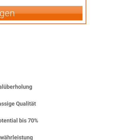
igen
alüberholung
assige Qualität
tential bis 70%
währleistung