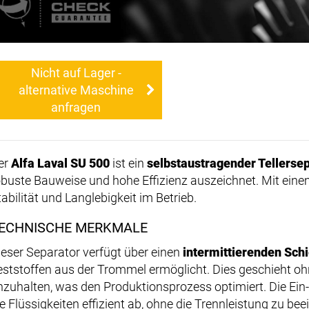
Nicht auf Lager -
alternative Maschine
anfragen
er
Alfa Laval SU 500
ist ein
selbstaustragender Tellerse
obuste Bauweise und hohe Effizienz auszeichnet. Mit ein
abilität und Langlebigkeit im Betrieb.
ECHNISCHE MERKMALE
ieser Separator verfügt über einen
intermittierenden Sch
eststoffen aus der Trommel ermöglicht. Dies geschieht oh
nzuhalten, was den Produktionsprozess optimiert. Die Ein
ie Flüssigkeiten effizient ab, ohne die Trennleistung zu bee