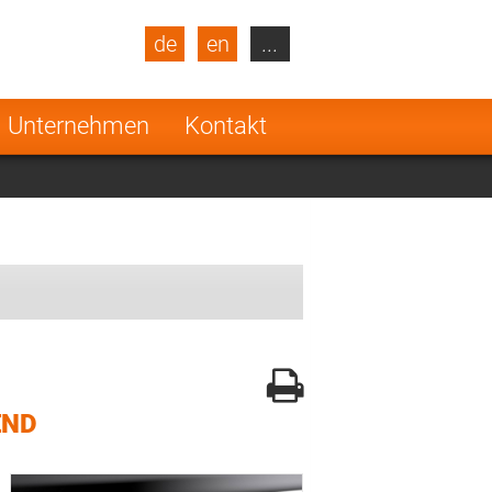
de
en
...
blic
Turkey
Netherlands
Unternehmen
Kontakt
Finland
END