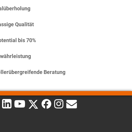
alüberholung
assige Qualität
tential bis 70%
währleistung
llerübergreifende Beratung