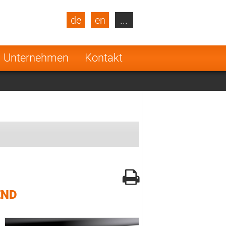
de
en
...
blic
Turkey
Netherlands
Unternehmen
Kontakt
Finland
END