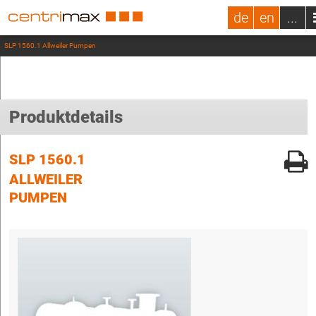
de
en
...
SLP 1560.1 Allweiler Pumpen
Produktdetails
SLP 1560.1
ALLWEILER
PUMPEN