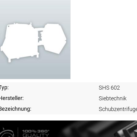
Typ:
SHS 602
Hersteller:
Siebtechnik
Bezeichnung:
Schubzentrifug