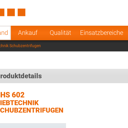
Spain
Czech Repu
ugal
Poland
Norway
and
Ankauf
Qualität
Einsatzbereiche
nesia
India
Greece
chnik Schubzentrifugen
a
roduktdetails
HS 602
IEBTECHNIK
CHUBZENTRIFUGEN