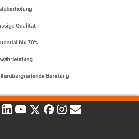
alüberholung
assige Qualität
tential bis 70%
währleistung
llerübergreifende Beratung