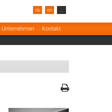
de
en
...
blic
Turkey
Netherlands
Unternehmen
Kontakt
Finland