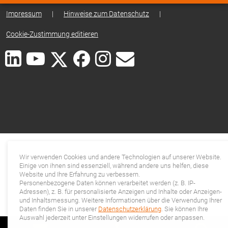
Impressum
|
Hinweise zum Datenschutz
|
Cookie-Zustimmung editieren
Wir verwenden Cookies und andere Technologien auf unserer Website.
Einige von ihnen sind essenziell, während andere uns helfen, diese
Website und Ihre Erfahrung zu verbessern.
Personenbezogene Daten können verarbeitet werden (z. B. IP-
Adressen), z. B. für personalisierte Anzeigen und Inhalte oder Anzeigen-
und Inhaltsmessung. Weitere Informationen über die Verwendung Ihrer
Daten finden Sie in unserer
Datenschutzerklärung
. Sie können Ihre
Auswahl jederzeit unter Einstellungen widerrufen oder anpassen.