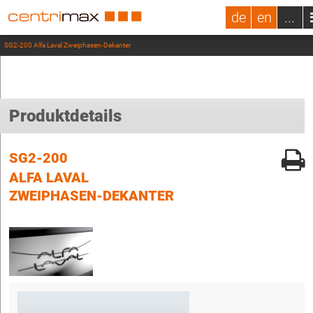
de
en
...
SG2-200 Alfa Laval Zweiphasen-Dekanter
Produktdetails
SG2-200
ALFA LAVAL
ZWEIPHASEN-DEKANTER