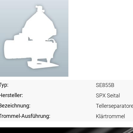
Typ:
SE855B
Hersteller:
SPX Seital
Bezeichnung:
Tellerseparator
Trommel-Ausführung:
Klärtrommel