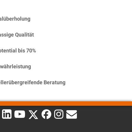
alüberholung
assige Qualität
tential bis 70%
währleistung
llerübergreifende Beratung