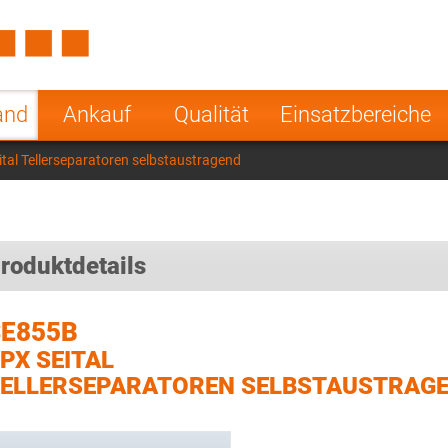
Spain
Czech Repu
ugal
Poland
Norway
and
Ankauf
Qualität
Einsatzbereiche
nesia
India
Greece
tal Tellerseparatoren selbstaustragend
a
roduktdetails
SE855B
PX SEITAL
ELLERSEPARATOREN SELBSTAUSTRAG