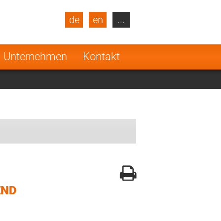
de
en
...
blic
Turkey
Netherlands
Unternehmen
Kontakt
Finland
END