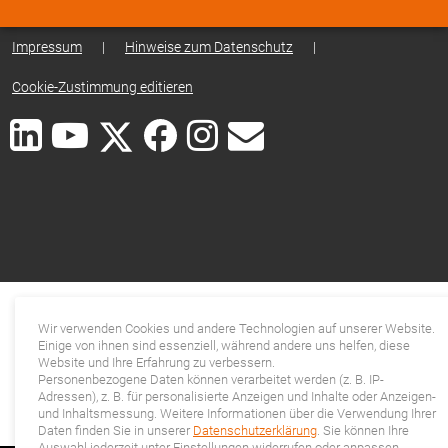
Impressum
|
Hinweise zum Datenschutz
|
Cookie-Zustimmung editieren
Wir verwenden Cookies und andere Technologien auf unserer Website.
Einige von ihnen sind essenziell, während andere uns helfen, diese
Website und Ihre Erfahrung zu verbessern.
Personenbezogene Daten können verarbeitet werden (z. B. IP-
Adressen), z. B. für personalisierte Anzeigen und Inhalte oder Anzeigen-
und Inhaltsmessung. Weitere Informationen über die Verwendung Ihrer
Daten finden Sie in unserer
Datenschutzerklärung
. Sie können Ihre
Auswahl jederzeit unter Einstellungen widerrufen oder anpassen.