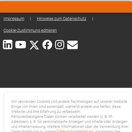
Impressum
|
Hinweise zum Datenschutz
|
Cookie-Zustimmung editieren
Wir verwenden Cookies und andere Technologien auf unserer Website.
Einige von ihnen sind essenziell, während andere uns helfen, diese
Website und Ihre Erfahrung zu verbessern.
Personenbezogene Daten können verarbeitet werden (z. B. IP-
Adressen), z. B. für personalisierte Anzeigen und Inhalte oder Anzeigen-
und Inhaltsmessung. Weitere Informationen über die Verwendung Ihrer
Daten finden Sie in unserer
Datenschutzerklärung
. Sie können Ihre