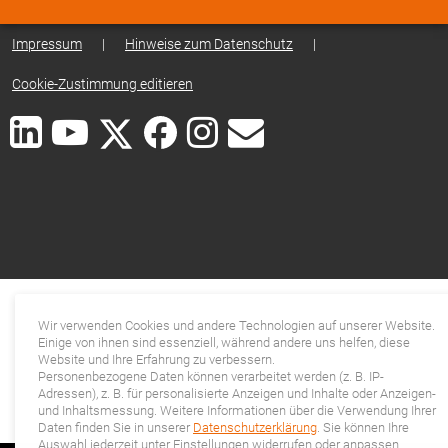
Impressum
|
Hinweise zum Datenschutz
|
Cookie-Zustimmung editieren
Wir verwenden Cookies und andere Technologien auf unserer Website.
Einige von ihnen sind essenziell, während andere uns helfen, diese
Website und Ihre Erfahrung zu verbessern.
Personenbezogene Daten können verarbeitet werden (z. B. IP-
Adressen), z. B. für personalisierte Anzeigen und Inhalte oder Anzeigen-
und Inhaltsmessung. Weitere Informationen über die Verwendung Ihrer
Daten finden Sie in unserer
Datenschutzerklärung
. Sie können Ihre
Auswahl jederzeit unter Einstellungen widerrufen oder anpassen.