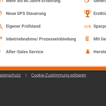
Mehr als 60 Jahre Erfahrung
Gener
Neue SPS Steuerung
Erstkl
Eigener Prüfstand
Sparpo
Inbetriebnahme/ Prozesseinbindung
Mit Ge
After-Sales Service
Herste
atenschutz
|
Cookie-Zustimmung editieren