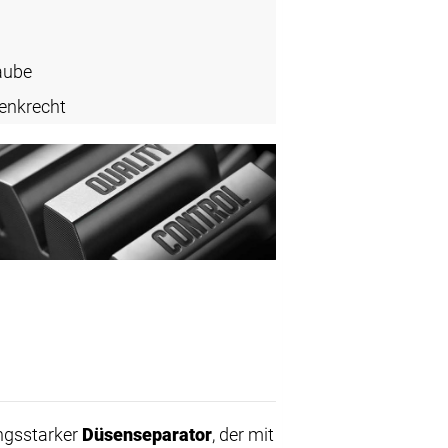
aube
enkrecht
ungsstarker
Düsenseparator
, der mit