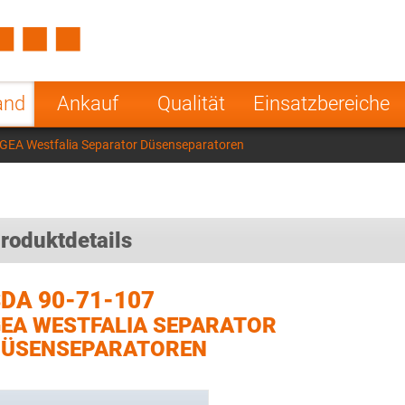
Spain
Czech Repu
ugal
Poland
Norway
and
Ankauf
Qualität
Einsatzbereiche
nesia
India
Greece
GEA Westfalia Separator Düsenseparatoren
a
roduktdetails
DA 90-71-107
EA WESTFALIA SEPARATOR
DÜSENSEPARATOREN