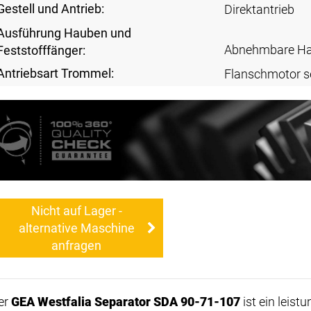
Gestell und Antrieb:
Direktantrieb
Ausführung Hauben und
Abnehmbare H
Feststofffänger:
Antriebsart Trommel:
Flanschmotor s
Nicht auf Lager -
alternative Maschine
anfragen
er
GEA Westfalia Separator SDA 90-71-107
ist ein leist