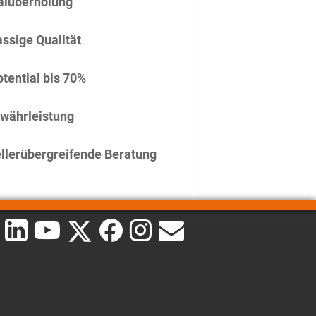
alüberholung
assige Qualität
tential bis 70%
währleistung
llerübergreifende Beratung