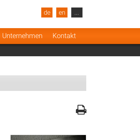
de
en
...
blic
Turkey
Netherlands
Unternehmen
Kontakt
Finland