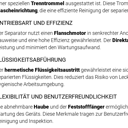
iner speziellen
Trenntrommel
ausgestattet ist. Diese Trom
ascheinrichtung
, die eine effiziente Reinigung der separi
NTRIEBSART UND EFFIZIENZ
er Separator nutzt einen
Flanschmotor
in senkrechter An
auweise und eine hohe Effizienz gewährleistet. Der
Direkt
eistung und minimiert den Wartungsaufwand.
LÜSSIGKEITSABFÜHRUNG
er
hermetische Flüssigkeitsaustritt
gewährleistet eine s
eparierten Flüssigkeiten. Dies reduziert das Risiko von Lec
ygienische Arbeitsumgebung.
LEXIBILITÄT UND BENUTZERFREUNDLICHKEIT
ie abnehmbare
Haube
und der
Feststofffänger
ermöglich
artung des Geräts. Diese Merkmale tragen zur Benutzerfreu
einigung und Inspektion.