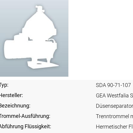
Typ:
SDA 90-71-107
Hersteller:
GEA Westfalia 
Bezeichnung:
Düsenseparato
Trommel-Ausführung:
Trenntrommel m
Abführung Flüssigkeit:
Hermetischer Fl