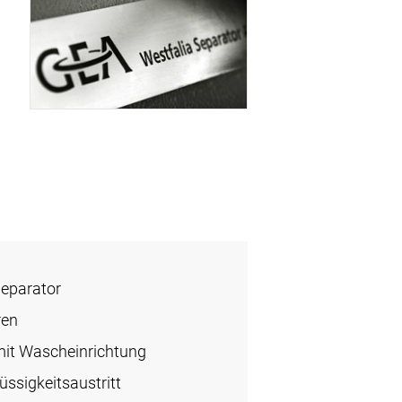
Separator
ren
it Wascheinrichtung
üssigkeitsaustritt