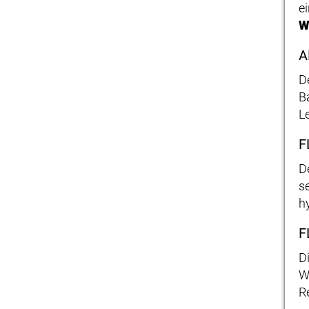
e
W
A
D
B
L
F
D
s
h
F
D
W
R