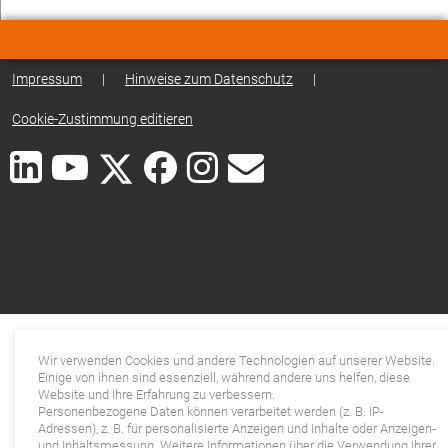
Impressum
|
Hinweise zum Datenschutz
|
Cookie-Zustimmung editieren
Wir verwenden Cookies und andere Technologien auf unserer Website.
Einige von ihnen sind essenziell, während andere uns helfen, diese
Website und Ihre Erfahrung zu verbessern.
Personenbezogene Daten können verarbeitet werden (z. B. IP-
Adressen), z. B. für personalisierte Anzeigen und Inhalte oder Anzeigen-
und Inhaltsmessung. Weitere Informationen über die Verwendung Ihrer