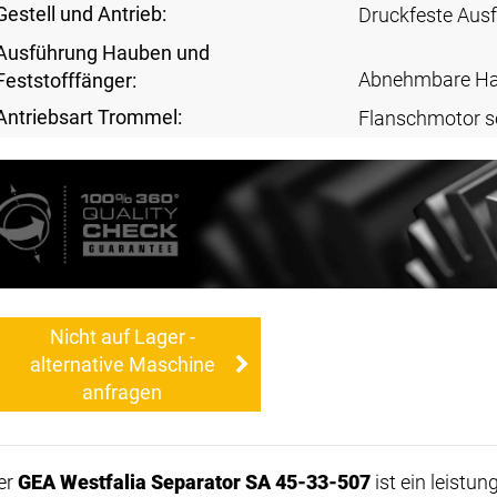
Gestell und Antrieb:
Druckfeste Aus
Ausführung Hauben und
Abnehmbare H
Feststofffänger:
Antriebsart Trommel:
Flanschmotor s
Nicht auf Lager -
alternative Maschine
anfragen
er
GEA Westfalia Separator SA 45-33-507
ist ein leistun