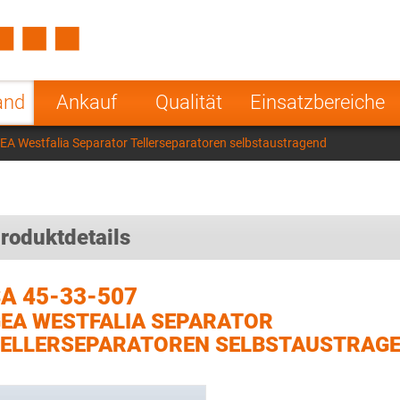
Spain
Czech Repu
ugal
Poland
Norway
and
Ankauf
Qualität
Einsatzbereiche
nesia
India
Greece
EA Westfalia Separator Tellerseparatoren selbstaustragend
a
roduktdetails
A 45-33-507
EA WESTFALIA SEPARATOR
ELLERSEPARATOREN SELBSTAUSTRAG