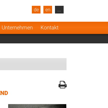
de
en
...
blic
Turkey
Netherlands
Unternehmen
Kontakt
Finland
END