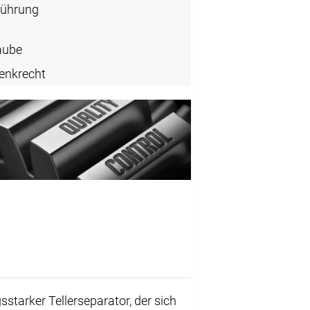
führung
aube
enkrecht
gsstarker Tellerseparator, der sich