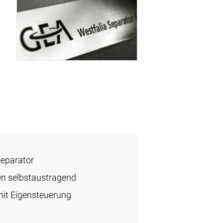
Separator
en selbstaustragend
it Eigensteuerung