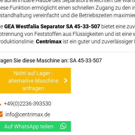
ie abnehmbare Haube des Separators erleichtert die Wart
iese Funktion ermöglicht einen schnellen Zugang zu den 
nstandhaltung vereinfacht und die Betriebszeiten maximier
ie
GEA Westfalia Separator SA 45-33-507
bietet eine zuv
btrennung von Feststoffen aus Flüssigkeiten und ist eine 
roduktionslinie.
Centrimax
ist ein guter und zuverlässiger
ragen Sie diese Maschine an: SA 45-33-507
Nicht auf Lager -
alternative Maschine
anfragen
+49(0)2236-393530
info@centrimax.de
Auf WhatsApp teilen