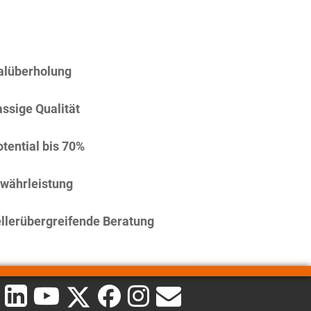
alüberholung
assige Qualität
tential bis 70%
währleistung
llerübergreifende Beratung