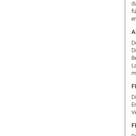
d
f
er
A
D
D
B
L
m
F
D
E
V
F