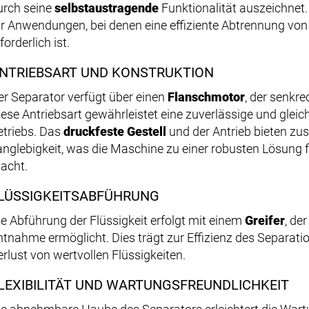
urch seine
selbstaustragende
Funktionalität auszeichnet.
ür Anwendungen, bei denen eine effiziente Abtrennung von
forderlich ist.
NTRIEBSART UND KONSTRUKTION
er Separator verfügt über einen
Flanschmotor
, der senkr
iese Antriebsart gewährleistet eine zuverlässige und gle
etriebs. Das
druckfeste Gestell
und der Antrieb bieten zus
anglebigkeit, was die Maschine zu einer robusten Lösung 
acht.
LÜSSIGKEITSABFÜHRUNG
ie Abführung der Flüssigkeit erfolgt mit einem
Greifer
, de
ntnahme ermöglicht. Dies trägt zur Effizienz des Separat
erlust von wertvollen Flüssigkeiten.
LEXIBILITÄT UND WARTUNGSFREUNDLICHKEIT