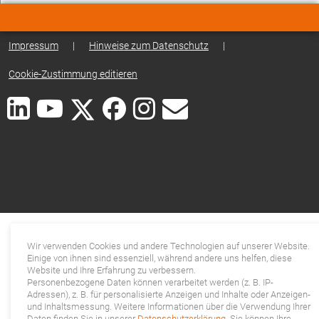
Impressum
|
Hinweise zum Datenschutz
|
Cookie-Zustimmung editieren
Wir verwenden Cookies und andere Technologien auf unserer Website.
Einige von ihnen sind essenziell, während andere uns helfen, diese
Website und Ihre Erfahrung zu verbessern.
Personenbezogene Daten können verarbeitet werden (z. B. IP-
Adressen), z. B. für personalisierte Anzeigen und Inhalte oder Anzeigen-
und Inhaltsmessung. Weitere Informationen über die Verwendung Ihrer
Daten finden Sie in unserer
Datenschutzerklärung
. Sie können Ihre