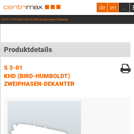
de
en
...
S 3-01 KHD (Bird-Humboldt) Zweiphasen-Dekanter
Produktdetails
S 3-01
KHD (BIRD-HUMBOLDT)
ZWEIPHASEN-DEKANTER