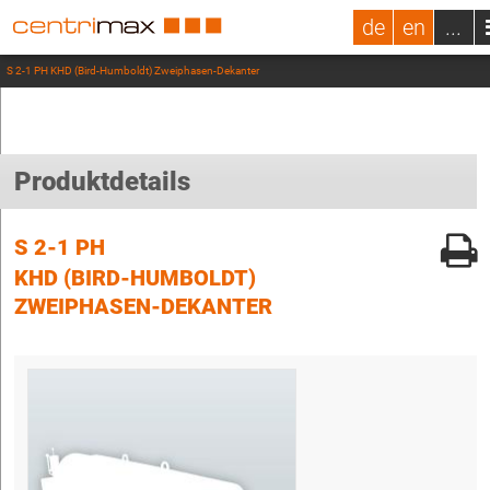
de
en
...
S 2-1 PH KHD (Bird-Humboldt) Zweiphasen-Dekanter
Produktdetails
S 2-1 PH
KHD (BIRD-HUMBOLDT)
ZWEIPHASEN-DEKANTER