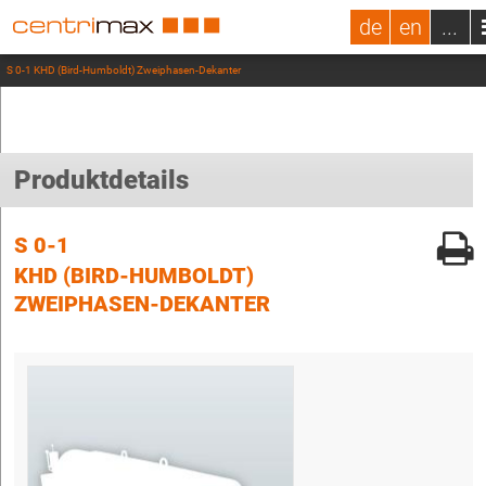
de
en
...
S 0-1 KHD (Bird-Humboldt) Zweiphasen-Dekanter
Produktdetails
S 0-1
KHD (BIRD-HUMBOLDT)
ZWEIPHASEN-DEKANTER