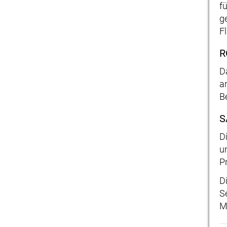
f
g
F
R
D
a
B
S
D
u
Pr
D
S
M