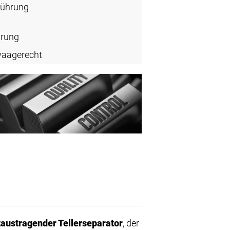
führung
hrung
waagerecht
taustragender Tellerseparator
, der