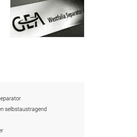
Separator
en selbstaustragend
er