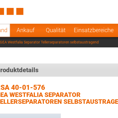
Spain
Czech Repu
ugal
Poland
Norway
and
Ankauf
Qualität
Einsatzbereiche
nesia
India
Greece
GEA Westfalia Separator Tellerseparatoren selbstaustragend
a
roduktdetails
SA 40-01-576
EA WESTFALIA SEPARATOR
ELLERSEPARATOREN SELBSTAUSTRAG