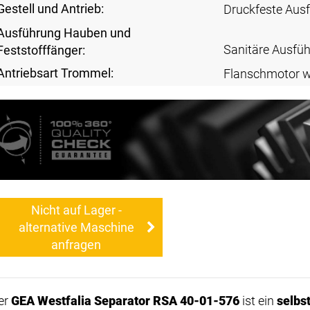
Gestell und Antrieb:
Druckfeste Aus
Ausführung Hauben und
Sanitäre Ausfü
Feststofffänger:
Antriebsart Trommel:
Flanschmotor 
Nicht auf Lager -
alternative Maschine
anfragen
er
GEA Westfalia Separator RSA 40-01-576
ist ein
selbs