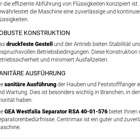
ür die effiziente Abführung von Flüssigkeiten konzipiert ist
ewährleistet die Maschine eine zuverlässige und kontinuie
lüssigkeiten.
OBUSTE KONSTRUKTION
as
druckfeste Gestell
und der Antrieb bieten Stabilität un
nspruchsvollen Betriebsbedingungen. Diese Konstruktion s
etriebssicherheit und minimiert Ausfallzeiten.
ANITÄRE AUSFÜHRUNG
ie
sanitäre Ausführung
der Hauben und Feststofffänger e
nd Wartung. Dies ist besonders wichtig in Branchen, in d
iorität haben.
ie
GEA Westfalia Separator RSA 40-01-576
bietet Ihnen 
eparatorenbedürfnisse. Centrimax ist ein guter und zuverlä
aschine.