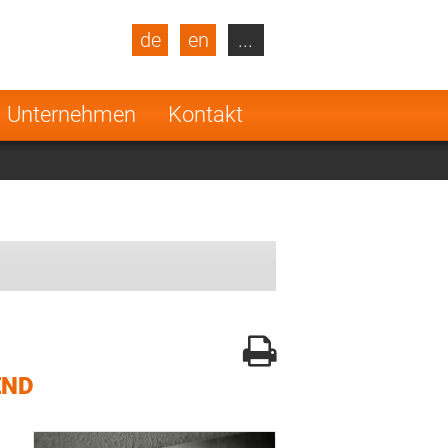
de
en
...
blic
Turkey
Netherlands
Unternehmen
Kontakt
Finland
END