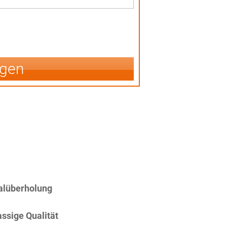
igen
alüberholung
assige Qualität