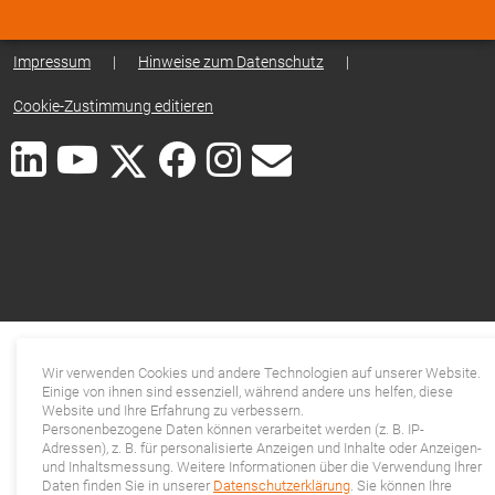
Impressum
|
Hinweise zum Datenschutz
|
Cookie-Zustimmung editieren
Wir verwenden Cookies und andere Technologien auf unserer Website.
Einige von ihnen sind essenziell, während andere uns helfen, diese
Website und Ihre Erfahrung zu verbessern.
Personenbezogene Daten können verarbeitet werden (z. B. IP-
Adressen), z. B. für personalisierte Anzeigen und Inhalte oder Anzeigen-
und Inhaltsmessung. Weitere Informationen über die Verwendung Ihrer
Daten finden Sie in unserer
Datenschutzerklärung
. Sie können Ihre