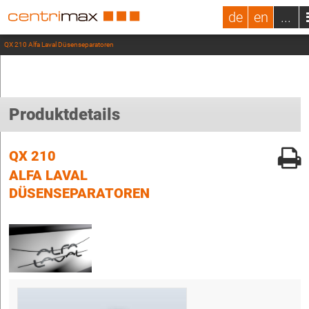
de
en
...
QX 210 Alfa Laval Düsenseparatoren
Produktdetails
QX 210
ALFA LAVAL
DÜSENSEPARATOREN