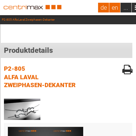
de
en
...
P2-805 Alfa Laval Zweiphasen-Dekanter
Produktdetails
P2-805
ALFA LAVAL
ZWEIPHASEN-DEKANTER